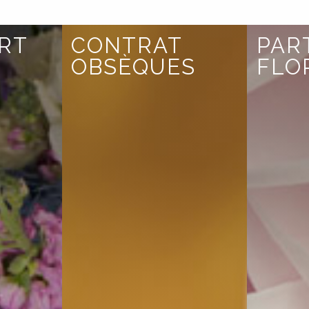
FAITES PART DE VOS V
RT
CONTRAT
PAR
OBSÈQUES
FLO
co
permettez à vos proche 