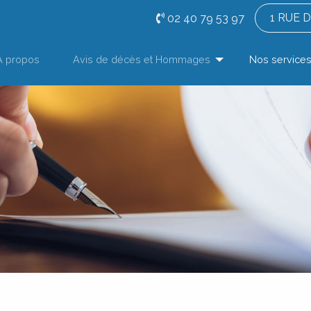
1 RUE 
02 40 79 53 97
À propos
Avis de décès et Hommages
Nos service